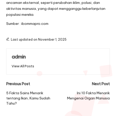
ancaman eksternal, seperti perubahan iklim, polusi, dan
aktivitas manusia, yang dapat mengganggu keberlanjutan
populasi mereka.
Sumber : ibommapro.com
Last updated on November 1, 2025
admin
View All Posts
Post
Previous Post
Next Post
navigation
5 Fakta Sains Menarik
Ini 10 Fakta Menarik
tentang Ikan, Kamu Sudah
Mengenai Organ Manusia
Tahu?