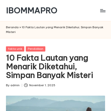
IBOMMAPRO
Skip
to
content
Beranda
»
10 Fakta Lautan yang Menarik Diketahui, Simpan Banyak
Misteri
Posted
fakta unik
Pendidikan
in
10 Fakta Lautan yang
Menarik Diketahui,
Simpan Banyak Misteri
By
admin
November 1, 2025
Posted
by