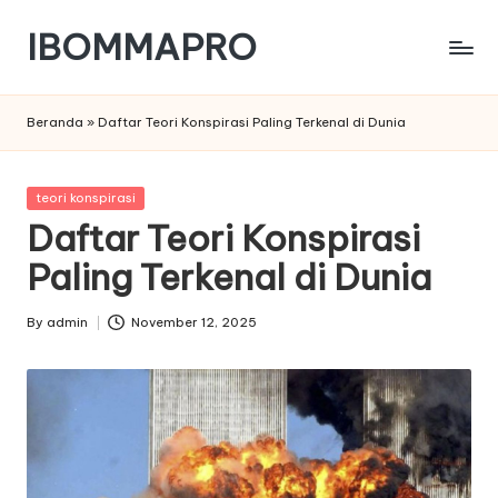
IBOMMAPRO
Skip
to
content
Beranda
»
Daftar Teori Konspirasi Paling Terkenal di Dunia
Posted
teori konspirasi
in
Daftar Teori Konspirasi
Paling Terkenal di Dunia
By
admin
November 12, 2025
Posted
by