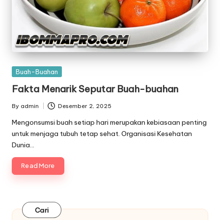
Posted
Buah-Buahan
in
Fakta Menarik Seputar Buah-buahan
By
admin
Desember 2, 2025
Posted
by
Mengonsumsi buah setiap hari merupakan kebiasaan penting
untuk menjaga tubuh tetap sehat. Organisasi Kesehatan
Dunia…
Read More
Cari