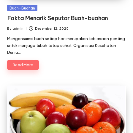
Posted
Buah-Buahan
in
Fakta Menarik Seputar Buah-buahan
By
admin
Desember 12, 2025
Posted
by
Mengonsumsi buah setiap hari merupakan kebiasaan penting
untuk menjaga tubuh tetap sehat. Organisasi Kesehatan
Dunia…
Read More