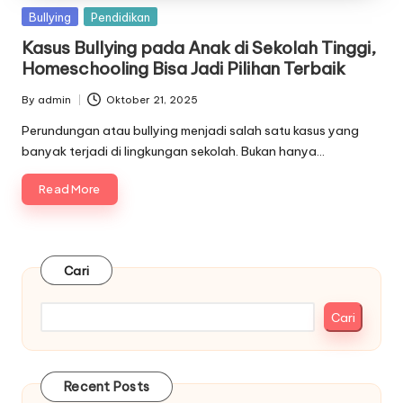
Posted
Bullying
Pendidikan
in
Kasus Bullying pada Anak di Sekolah Tinggi,
Homeschooling Bisa Jadi Pilihan Terbaik
By
admin
Oktober 21, 2025
Posted
by
Perundungan atau bullying menjadi salah satu kasus yang
banyak terjadi di lingkungan sekolah. Bukan hanya…
Read More
Cari
Cari
Recent Posts