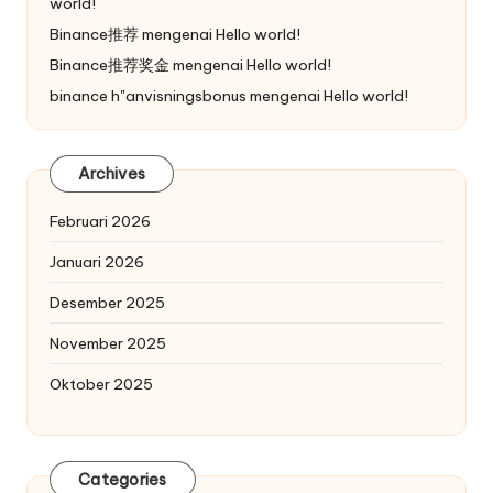
world!
Binance推荐
mengenai
Hello world!
Binance推荐奖金
mengenai
Hello world!
binance h"anvisningsbonus
mengenai
Hello world!
Archives
Februari 2026
Januari 2026
Desember 2025
November 2025
Oktober 2025
Categories