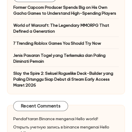
Former Capcom Producer Spends Big on His Own
Gacha Games to Understand High-Spending Players
World of Warcraft: The Legendary MMORPG That
Defined a Generation
7 Trending Roblox Games You Should Try Now
Jenis Pasaran Togel yang Terkemuka dan Paling
Diminati Pemain
Slay the Spire 2: Sekuel Roguelike Deck-Builder yang
Paling Ditunggu Siap Debut di Steam Early Access
Maret 2026
Recent Comments
Pendaftaran Binance
mengenai
Hello world!
Открыть учетную запись в binance
mengenai
Hello