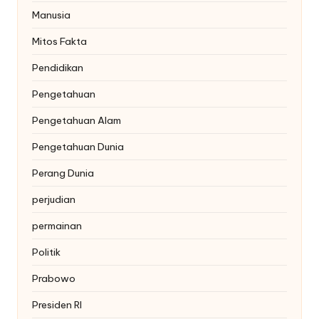
Manusia
Mitos Fakta
Pendidikan
Pengetahuan
Pengetahuan Alam
Pengetahuan Dunia
Perang Dunia
perjudian
permainan
Politik
Prabowo
Presiden RI