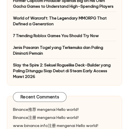
Former Capcom Producer Spends Big on His Own
Gacha Games to Understand High-Spending Players
World of Warcraft: The Legendary MMORPG That
Defined a Generation
7 Trending Roblox Games You Should Try Now
Jenis Pasaran Togel yang Terkemuka dan Paling
Diminati Pemain
Slay the Spire 2: Sekuel Roguelike Deck-Builder yang
Paling Ditunggu Siap Debut di Steam Early Access
Maret 2026
Recent Comments
Binance推荐
mengenai
Hello world!
Binance注册
mengenai
Hello world!
www.binance.info注册
mengenai
Hello world!