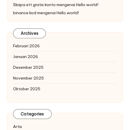
Skapa ett gratis konto
mengenai
Hello world!
binance kod
mengenai
Hello world!
Archives
Februari 2026
Januari 2026
Desember 2025
November 2025
Oktober 2025
Categories
Artis